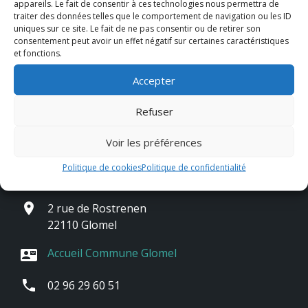
appareils. Le fait de consentir à ces technologies nous permettra de
traiter des données telles que le comportement de navigation ou les ID
uniques sur ce site. Le fait de ne pas consentir ou de retirer son
consentement peut avoir un effet négatif sur certaines caractéristiques
et fonctions.
Accepter
Refuser
Voir les préférences
Contact & horaires
Politique de cookies
Politique de confidentialité
place
2 rue de Rostrenen
22110 Glomel
Accueil Commune Glomel
contact_mail
phone
02 96 29 60 51