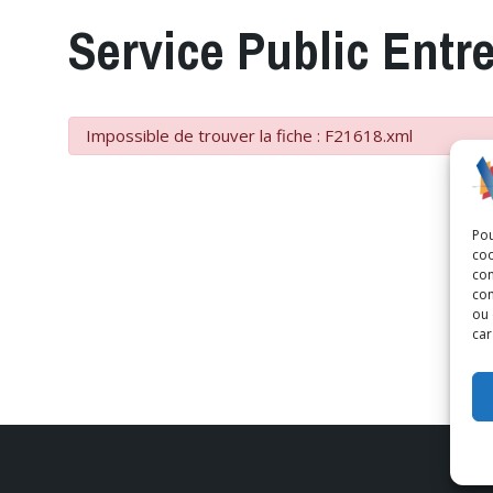
Service Public Entr
Impossible de trouver la fiche : F21618.xml
Pou
coo
con
com
ou 
car