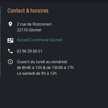
Contact & horaires
place
2 rue de Rostrenen
22110 Glomel
Accueil Commune Glomel
contact_mail
phone
02 96 29 60 51
schedule
Ouvert du lundi au vendredi
de 8h45 à 12h & de 13h30 à 17h
Le samedi de 9h à 12h