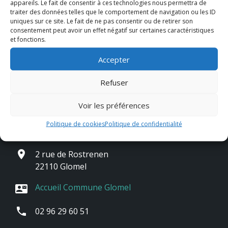
appareils. Le fait de consentir à ces technologies nous permettra de
traiter des données telles que le comportement de navigation ou les ID
uniques sur ce site. Le fait de ne pas consentir ou de retirer son
consentement peut avoir un effet négatif sur certaines caractéristiques
et fonctions.
Accepter
Refuser
Voir les préférences
Contact & horaires
Politique de cookies
Politique de confidentialité
place
2 rue de Rostrenen
22110 Glomel
Accueil Commune Glomel
contact_mail
phone
02 96 29 60 51