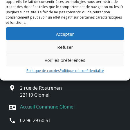
appareils. Le fait de consentir à ces technologies nous permettra de
traiter des données telles que le comportement de navigation ou les ID
uniques sur ce site. Le fait de ne pas consentir ou de retirer son
consentement peut avoir un effet négatif sur certaines caractéristiques
et fonctions.
Accepter
Refuser
Voir les préférences
Contact & horaires
Politique de cookies
Politique de confidentialité
place
2 rue de Rostrenen
22110 Glomel
Accueil Commune Glomel
contact_mail
phone
02 96 29 60 51