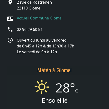
place
2 rue de Rostrenen
22110 Glomel
Accueil Commune Glomel
contact_mail
phone
02 96 29 60 51
schedule
Ouvert du lundi au vendredi
de 8h45 à 12h & de 13h30 à 17h
Le samedi de 9h à 12h
Météo à Glomel
28°
C
Ensoleillé