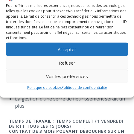
poste similaire
Pour offrir les meilleures expériences, nous utilisons des technologies
Permis B obligatoire
telles que les cookies pour stocker et/ou accéder aux informations des
appareils. Le fait de consentir à ces technologies nous permettra de
Permis EB souhaité
traiter des données telles que le comportement de navigation ou les ID
uniques sur ce site. Le fait de ne pas consentir ou de retirer son
Connaissance des règles de sécurité au travail
consentement peut avoir un effet négatif sur certaines caractéristiques
(signalisation, EPI…)
et fonctions.
Polyvalence
Accepter
Bonne condition physique (port de charges,
travail en extérieur)
Refuser
Sens des responsabilités et de l’initiative
Voir les préférences
Sens du travail en équipe
Politique de cookies
Politique de confidentialité
Qualités relationnelles
La gestion d’une serre de fleurissement serait un
plus
TEMPS DE TRAVAIL : TEMPS COMPLET (1 VENDREDI
DE RTT TOUS LES 15 JOURS)
CONTRAT DE 3 MOIS POUVANT DÉBOUCHER SUR UN