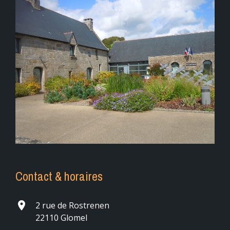
Contact & horaires
place
2 rue de Rostrenen
22110 Glomel