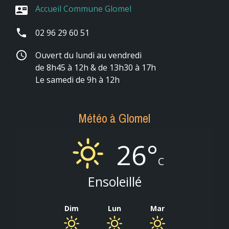
Accueil Commune Glomel
contact_mail
phone
02 96 29 60 51
schedule
Ouvert du lundi au vendredi
de 8h45 à 12h & de 13h30 à 17h
Le samedi de 9h à 12h
Météo à Glomel
26°
C
Ensoleillé
Dim
Lun
Mar