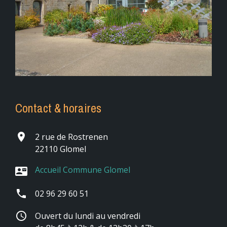
Contact & horaires
place
2 rue de Rostrenen
22110 Glomel
Accueil Commune Glomel
contact_mail
phone
02 96 29 60 51
schedule
Ouvert du lundi au vendredi