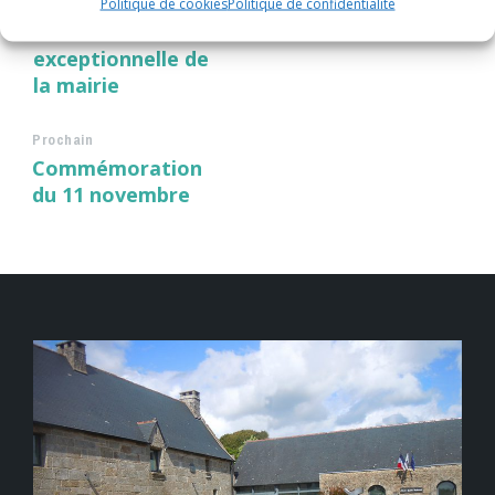
Politique de cookies
Politique de confidentialité
Précédent
Fermeture
exceptionnelle de
la mairie
Prochain
Commémoration
du 11 novembre