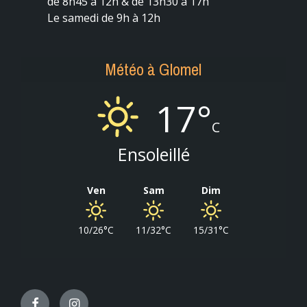
de 8h45 à 12h & de 13h30 à 17h
Le samedi de 9h à 12h
Météo à Glomel
17°
C
Ensoleillé
Ven
Sam
Dim
10/26°C
11/32°C
15/31°C
Facebook
Instagram