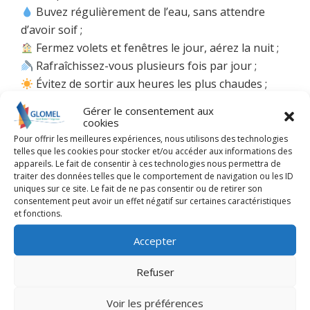
Buvez régulièrement de l’eau, sans attendre
d’avoir soif ;
Fermez volets et fenêtres le jour, aérez la nuit ;
Rafraîchissez-vous plusieurs fois par jour ;
Évitez de sortir aux heures les plus chaudes ;
Prenez des nouvelles de vos proches,
Gérer le consentement aux
notamment des personnes âgées, isolées ou
cookies
fragiles ;
Pour offrir les meilleures expériences, nous utilisons des technologies
telles que les cookies pour stocker et/ou accéder aux informations des
En cas de malaise ou de signes de coup de
appareils. Le fait de consentir à ces technologies nous permettra de
chaleur, appelez immédiatement le 15, le 18 ou le
traiter des données telles que le comportement de navigation ou les ID
uniques sur ce site. Le fait de ne pas consentir ou de retirer son
112 ;
consentement peut avoir un effet négatif sur certaines caractéristiques
et fonctions.
Accepter
Refuser
Mairie de Glomel
Voir les préférences