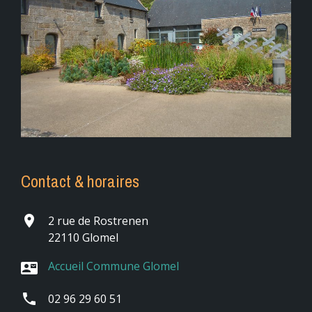
Contact & horaires
place
2 rue de Rostrenen
22110 Glomel
Accueil Commune Glomel
contact_mail
phone
02 96 29 60 51