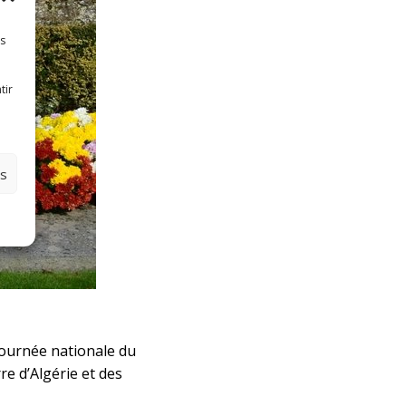
es
tir
es
journée nationale du
re d’Algérie et des