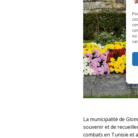
Pou
coo
con
com
ou 
car
La municipalité de Glom
souvenir et de recueille
combats en Tunisie et 