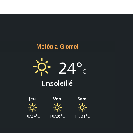
Météo à Glomel
24°
C
Ensoleillé
Jeu
Ven
Sam
10/24°C
10/26°C
11/31°C