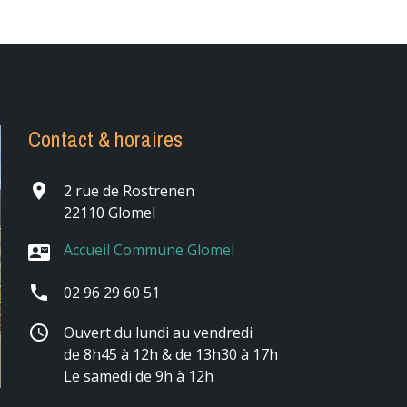
Contact & horaires
place
2 rue de Rostrenen
22110 Glomel
Accueil Commune Glomel
contact_mail
phone
02 96 29 60 51
schedule
Ouvert du lundi au vendredi
de 8h45 à 12h & de 13h30 à 17h
Le samedi de 9h à 12h