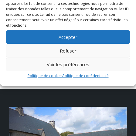
Communiqué d'une
appareils. Le fait de consentir à ces technologies nous permettra de
nouvelle
traiter des données telles que le comportement de navigation ou les ID
association
uniques sur ce site. Le fait de ne pas consentir ou de retirer son
consentement peut avoir un effet négatif sur certaines caractéristiques
militante à Glomel
et fonctions.
Accepter
Prochain
Imérys Exposition
Refuser
du projet
d'ouverture fosse
Voir les préférences
4
Politique de cookies
Politique de confidentialité