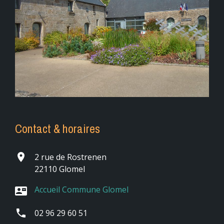
Contact & horaires
place
2 rue de Rostrenen
22110 Glomel
Accueil Commune Glomel
contact_mail
phone
02 96 29 60 51