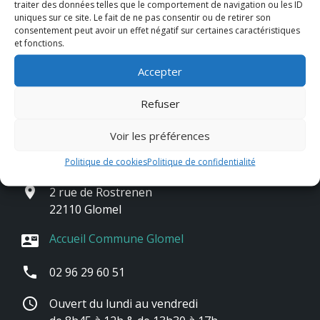
traiter des données telles que le comportement de navigation ou les ID
uniques sur ce site. Le fait de ne pas consentir ou de retirer son
consentement peut avoir un effet négatif sur certaines caractéristiques
et fonctions.
Accepter
Refuser
Voir les préférences
Contact & horaires
Politique de cookies
Politique de confidentialité
place
2 rue de Rostrenen
22110 Glomel
Accueil Commune Glomel
contact_mail
phone
02 96 29 60 51
schedule
Ouvert du lundi au vendredi