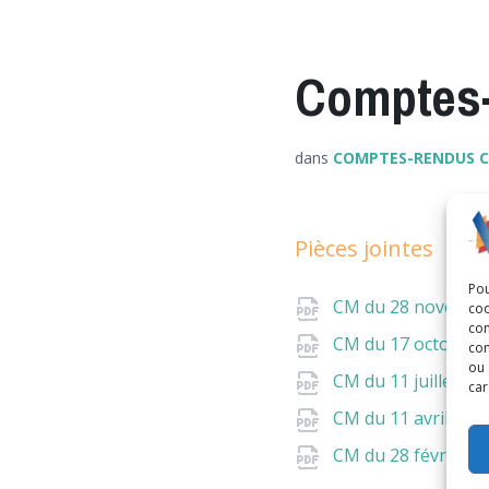
Comptes-
dans
COMPTES-RENDUS C
Pièces jointes
Pou
CM du 28 novembr
coo
con
CM du 17 octobre
com
ou 
CM du 11 juillet 2
car
CM du 11 avril 202
CM du 28 février 