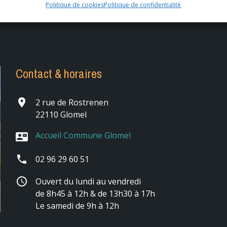
fichier:
fichier:
Politique de cookies
Politique de confidentialité
Contact & horaires
place
2 rue de Rostrenen
22110 Glomel
Accueil Commune Glomel
contact_mail
phone
02 96 29 60 51
schedule
Ouvert du lundi au vendredi
de 8h45 à 12h & de 13h30 à 17h
Le samedi de 9h à 12h