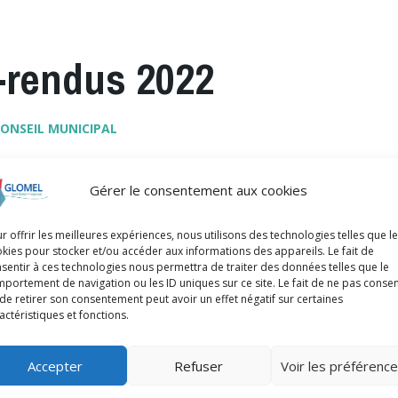
rendus 2022
ONSEIL MUNICIPAL
Gérer le consentement aux cookies
r offrir les meilleures expériences, nous utilisons des technologies telles que l
Extension
pdf
Taille
e 2022
632 kB
kies pour stocker et/ou accéder aux informations des appareils. Le fait de
de
du
sentir à ces technologies nous permettra de traiter des données telles que le
Extension
pdf
Taille
 2022
773 kB
portement de navigation ou les ID uniques sur ce site. Le fait de ne pas consen
fichier:
fichier:
de
du
de retirer son consentement peut avoir un effet négatif sur certaines
Extension
pdf
Taille
022
640 kB
fichier:
actéristiques et fonctions.
fichier:
de
du
Extension
pdf
Taille
2
724 kB
fichier:
fichier:
de
du
Accepter
Refuser
Voir les préférenc
Extension
pdf
Taille
2022
261 kB
fichier:
fichier:
de
du