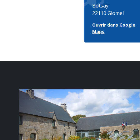
Botsay
22110 Glomel
Ouvrir dans Google
Maps