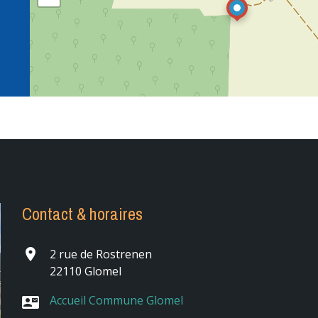
Contact & horaires
place
2 rue de Rostrenen
22110 Glomel
Accueil Commune Glomel
contact_mail