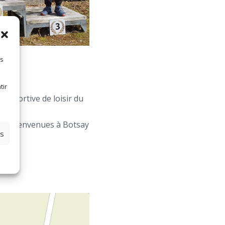
es
tir
e sportive de loisir du
 les bienvenues à Botsay
es