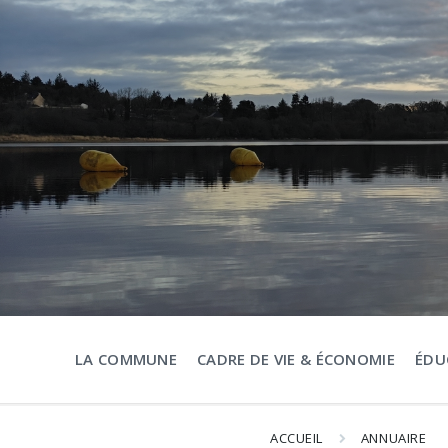
Aller
Passer
Passer
au
à
au
contenu
la
pied
navigation
de
principale
page
LA COMMUNE
CADRE DE VIE & ÉCONOMIE
ÉDU
ACCUEIL
ANNUAIRE