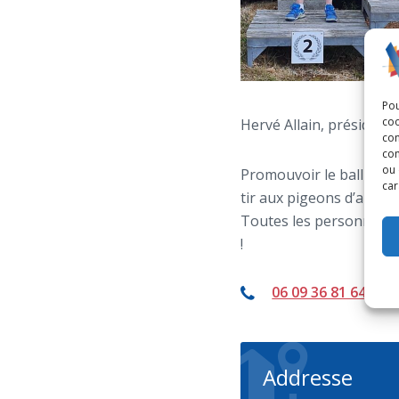
Pou
coo
Hervé Allain, président
con
com
ou 
Promouvoir le ball-trap 
car
tir aux pigeons d’argiles
Toutes les personnes in
!
06 09 36 81 64
Addresse