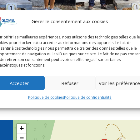
Gérer le consentement aux cookies
r offrir les meilleures expériences, nous utilisons des technologies telles que l
kies pour stocker et/ou accéder aux informations des appareils. Le fait de
sentir à ces technologies nous permettra de traiter des données telles que le
portement de navigation ou les ID uniques sur ce site. Le fait de ne pas consen
de retirer son consentement peut avoir un effet négatif sur certaines
et sa connaissance par le grand public développer la pratiqu
actéristiques et fonctions.
.
téressées, débutantes ou confirmées, par le ball-trap sont
Accepter
Refuser
Voir les préférenc
Politique de cookies
Politique de confidentialité
+
−