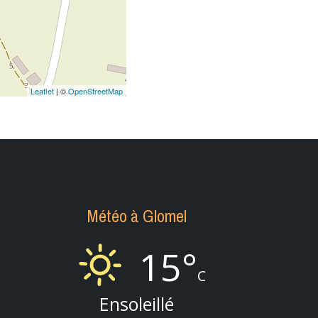
Leaflet
| ©
OpenStreetMap
Météo à Glomel
15°
C
Ensoleillé