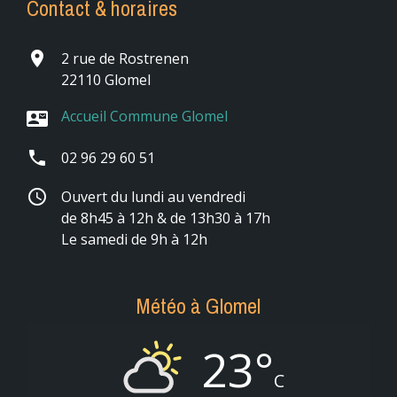
Contact & horaires
place
2 rue de Rostrenen
22110 Glomel
Accueil Commune Glomel
contact_mail
phone
02 96 29 60 51
schedule
Ouvert du lundi au vendredi
de 8h45 à 12h & de 13h30 à 17h
Le samedi de 9h à 12h
Météo à Glomel
23°
C