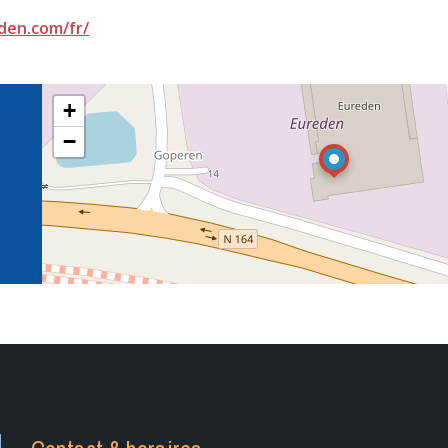
den.com/fr/
+
−