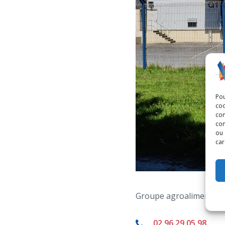
Pou
coo
con
com
ou 
car
Groupe agroalimentaire
02 96 29 05 98