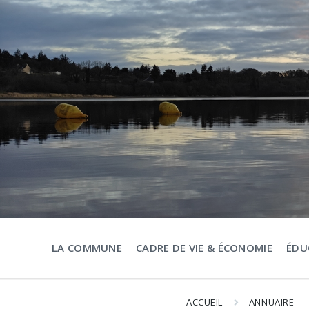
Aller
Passer
Passer
au
à
au
contenu
la
pied
navigation
de
principale
page
LA COMMUNE
CADRE DE VIE & ÉCONOMIE
ÉDU
ACCUEIL
ANNUAIRE