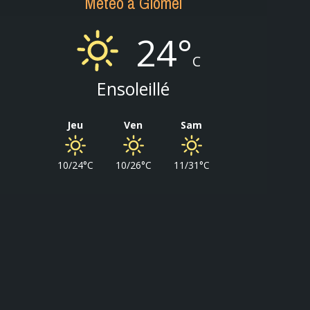
Météo à Glomel
24°
C
Ensoleillé
Jeu
Ven
Sam
10/24°C
10/26°C
11/31°C