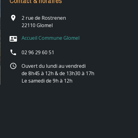
Contact & horaires
place
2 rue de Rostrenen
22110 Glomel
Accueil Commune Glomel
contact_mail
phone
02 96 29 60 51
schedule
Ouvert du lundi au vendredi
de 8h45 à 12h & de 13h30 à 17h
Le samedi de 9h à 12h