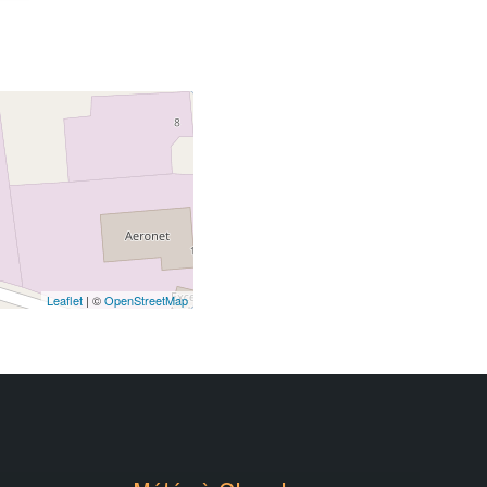
Leaflet
| ©
OpenStreetMap