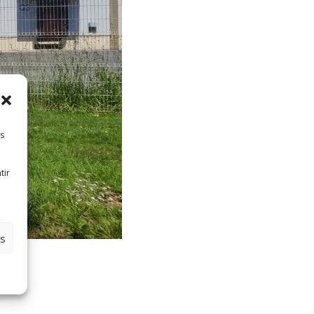
es
tir
es