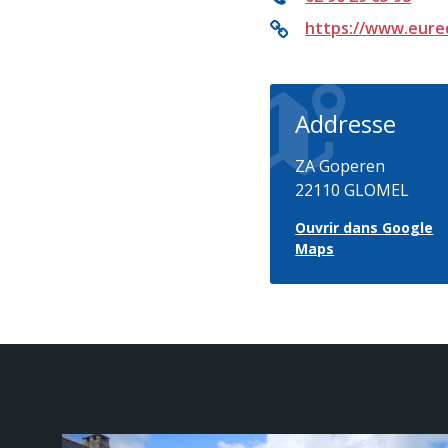
https://www.eure
Addresse
ZA Goperen
22110 GLOMEL
Ouvrir dans Google
Maps