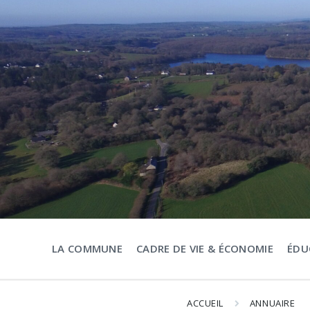
Aller
Passer
Passer
au
à
au
contenu
la
pied
navigation
de
principale
page
LA COMMUNE
CADRE DE VIE & ÉCONOMIE
ÉDU
ACCUEIL
ANNUAIRE