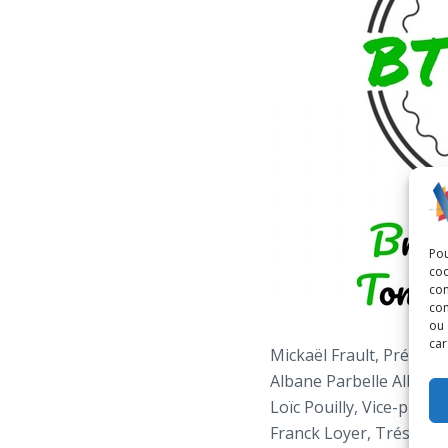
Pou
coo
con
com
ou 
car
Mickaël Frault, Présiden
Albane Parbelle Albane,
Loïc Pouilly, Vice-prési
Franck Loyer, Trésorier