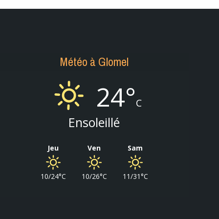
Météo à Glomel
24°
C
Ensoleillé
Jeu
Ven
Sam
10/24°C
10/26°C
11/31°C