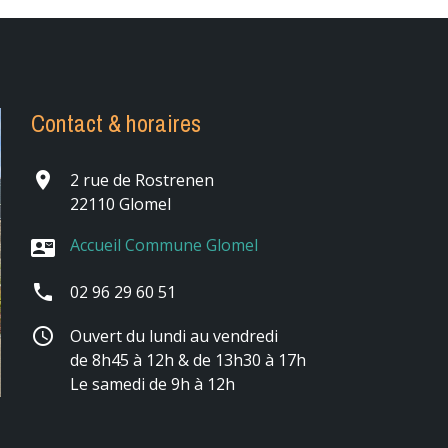
Contact & horaires
place
2 rue de Rostrenen
22110 Glomel
Accueil Commune Glomel
contact_mail
phone
02 96 29 60 51
schedule
Ouvert du lundi au vendredi
de 8h45 à 12h & de 13h30 à 17h
Le samedi de 9h à 12h