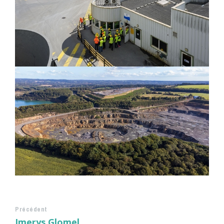
Précédent
Imerys Glomel