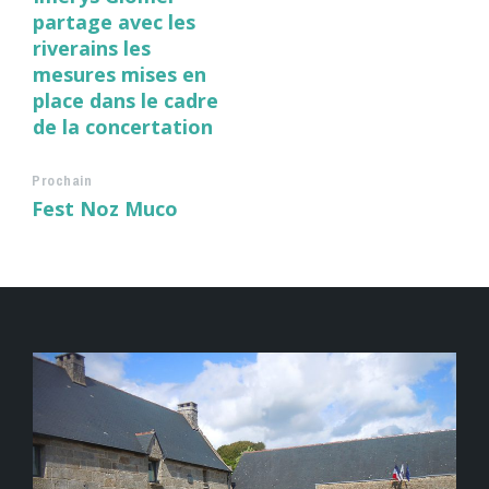
partage avec les
riverains les
mesures mises en
place dans le cadre
de la concertation
Prochain
Fest Noz Muco