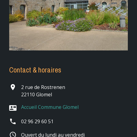
Contact & horaires
place
2 rue de Rostrenen
22110 Glomel
Accueil Commune Glomel
contact_mail
phone
02 96 29 60 51
schedule
Ouvert du lundi au vendredi