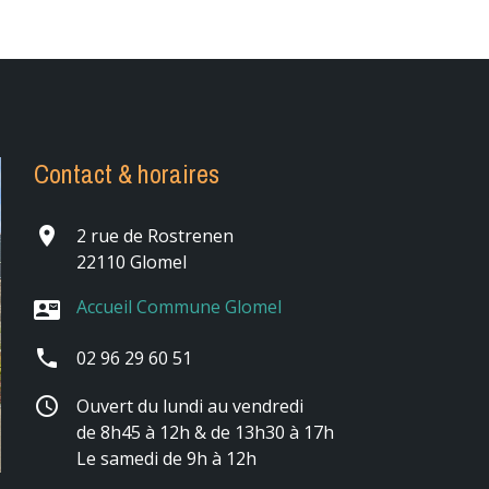
Contact & horaires
place
2 rue de Rostrenen
22110 Glomel
Accueil Commune Glomel
contact_mail
phone
02 96 29 60 51
schedule
Ouvert du lundi au vendredi
de 8h45 à 12h & de 13h30 à 17h
Le samedi de 9h à 12h