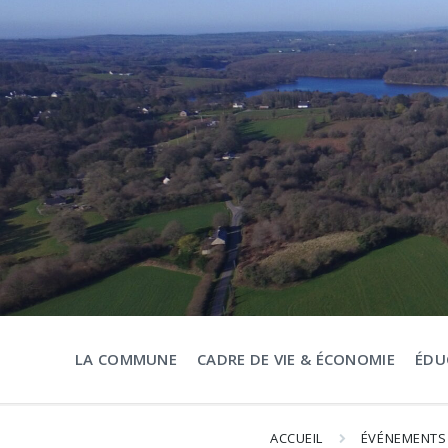
Aller
Passer
Passer
au
à
au
contenu
la
pied
navigation
de
principale
page
LA COMMUNE
CADRE DE VIE & ÉCONOMIE
ÉDU
ACCUEIL
ÉVÉNEMENTS