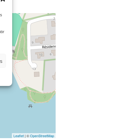
es
tir
es
Leaflet
| ©
OpenStreetMap