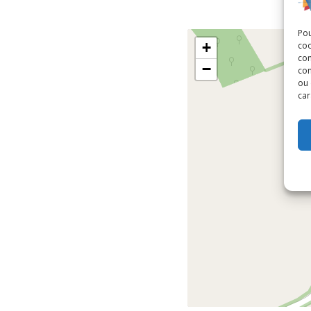
Pou
+
coo
con
−
com
ou 
car