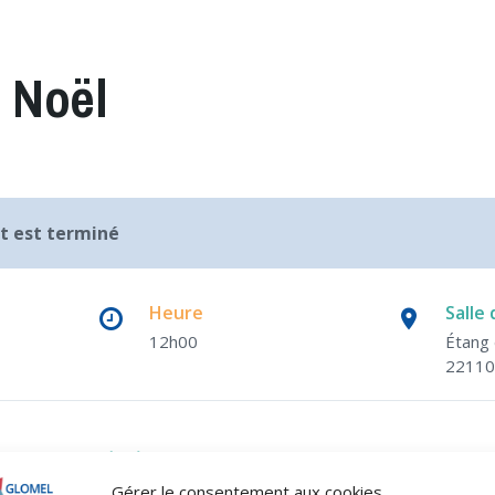
 Noël
 est terminé
Heure
Salle
12h00
Étang
22110
CLUB DES AÎNÉS RURAUX DE GLOMEL
Gérer le consentement aux cookies