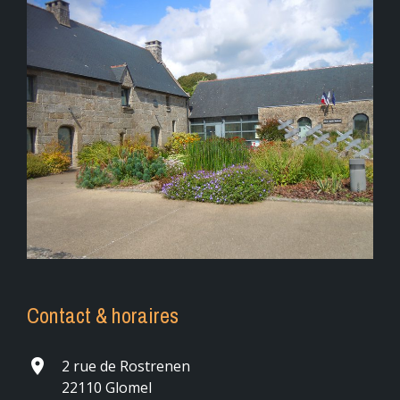
Contact & horaires
place
2 rue de Rostrenen
22110 Glomel