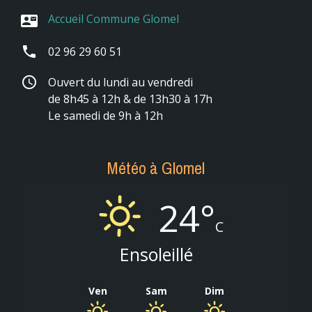
Accueil Commune Glomel
contact_mail
phone
02 96 29 60 51
schedule
Ouvert du lundi au vendredi
de 8h45 à 12h & de 13h30 à 17h
Le samedi de 9h à 12h
Météo à Glomel
24°
C
Ensoleillé
Ven
Sam
Dim