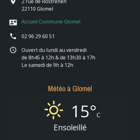
place
2 rue de Rostrenen
22110 Glomel
Accueil Commune Glomel
contact_mail
phone
02 96 29 60 51
schedule
Ouvert du lundi au vendredi
de 8h45 à 12h & de 13h30 à 17h
Le samedi de 9h à 12h
Météo à Glomel
15°
C
Ensoleillé