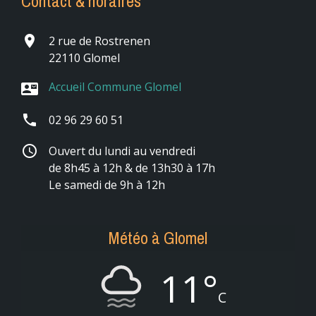
Contact & horaires
place
2 rue de Rostrenen
22110 Glomel
Accueil Commune Glomel
contact_mail
phone
02 96 29 60 51
schedule
Ouvert du lundi au vendredi
de 8h45 à 12h & de 13h30 à 17h
Le samedi de 9h à 12h
Météo à Glomel
11°
C