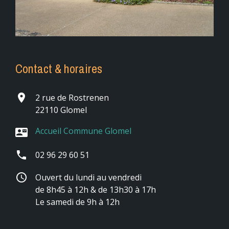
Contact & horaires
place
2 rue de Rostrenen
22110 Glomel
Accueil Commune Glomel
contact_mail
phone
02 96 29 60 51
schedule
Ouvert du lundi au vendredi
de 8h45 à 12h & de 13h30 à 17h
Le samedi de 9h à 12h