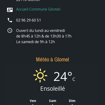
Accueil Commune Glomel
contact_mail
phone
02 96 29 60 51
schedule
Ouvert du lundi au vendredi
de 8h45 à 12h & de 13h30 à 17h
Le samedi de 9h à 12h
Météo à Glomel
24°
C
Ensoleillé
Ven
Sam
Dim