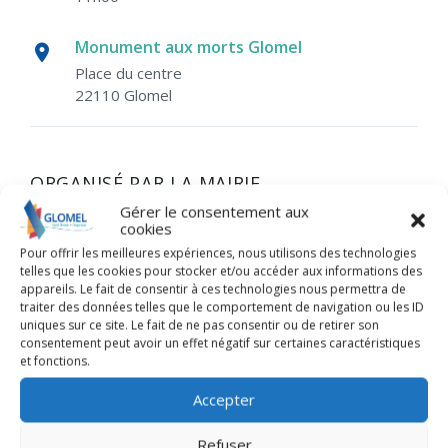
Monument aux morts Glomel
Place du centre
22110 Glomel
ORGANISÉ PAR LA MAIRIE
Gérer le consentement aux
cookies
Rendez-vous à 11h devant la mairie pour le départ
Pour offrir les meilleures expériences, nous utilisons des technologies
du cortège vers le monument aux morts.
telles que les cookies pour stocker et/ou accéder aux informations des
La cérémonie sera suivie d’un vin d’honneur offert
appareils. Le fait de consentir à ces technologies nous permettra de
traiter des données telles que le comportement de navigation ou les ID
par la municipalité.
uniques sur ce site. Le fait de ne pas consentir ou de retirer son
consentement peut avoir un effet négatif sur certaines caractéristiques
et fonctions.
Accepter
+
−
Refuser