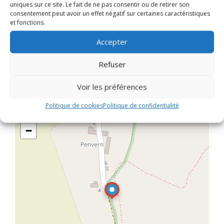
Rendez-vous :
Parking de la Réserve Naturelle
uniques sur ce site. Le fait de ne pas consentir ou de retirer son
Régionale de Magoar-Penvern, Trégornan, Glomel.
consentement peut avoir un effet négatif sur certaines caractéristiques
et fonctions.
Tarif :
3€ par personne, gratuit pour les moins de
12 ans et pour les adhérents.
Accepter
Contact :
AMV au 06 89 90 29 43 ou par mail
Refuser
a.m.v@free.fr
Voir les préférences
Politique de cookies
Politique de confidentialité
+
−