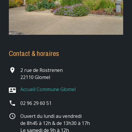
Contact & horaires
place
2 rue de Rostrenen
22110 Glomel
Accueil Commune Glomel
contact_mail
phone
02 96 29 60 51
schedule
Ouvert du lundi au vendredi
de 8h45 à 12h & de 13h30 à 17h
Le samedi de 9h à 12h