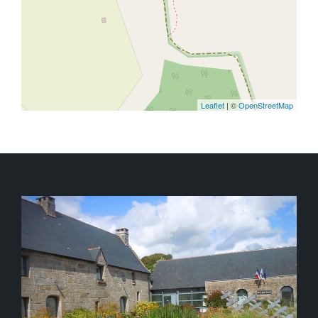
Leaflet
| ©
OpenStreetMap