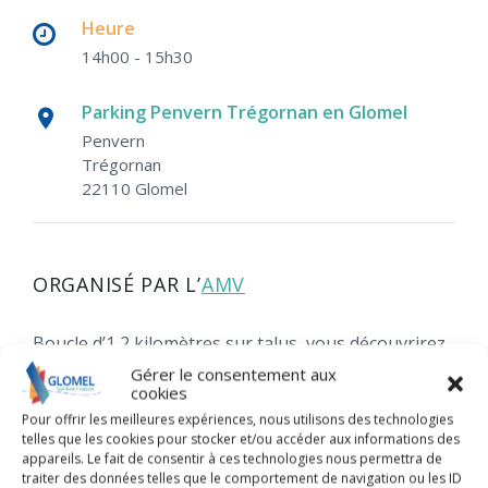
Heure
14h00 - 15h30
Parking Penvern Trégornan en Glomel
Penvern
Trégornan
22110 Glomel
ORGANISÉ PAR L’
AMV
Boucle d’1,2 kilomètres sur talus, vous découvrirez
le marais en évolution naturelle, fauché ou pâturé.
Gérer le consentement aux
cookies
Le sentier est escarpé, les chaussures de marche
Pour offrir les meilleures expériences, nous utilisons des technologies
sont fortement conseillées.
telles que les cookies pour stocker et/ou accéder aux informations des
appareils. Le fait de consentir à ces technologies nous permettra de
traiter des données telles que le comportement de navigation ou les ID