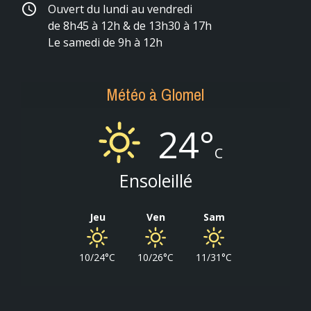
schedule
Ouvert du lundi au vendredi
de 8h45 à 12h & de 13h30 à 17h
Le samedi de 9h à 12h
Météo à Glomel
24°
C
Ensoleillé
Jeu
Ven
Sam
10/24°C
10/26°C
11/31°C