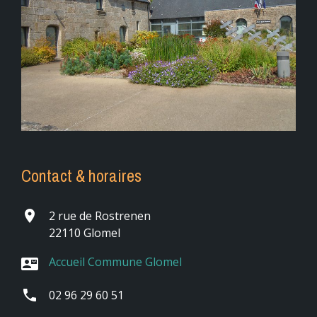
Contact & horaires
place
2 rue de Rostrenen
22110 Glomel
Accueil Commune Glomel
contact_mail
phone
02 96 29 60 51