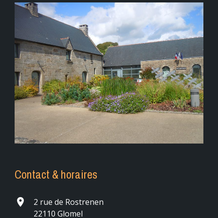
Contact & horaires
place
2 rue de Rostrenen
22110 Glomel