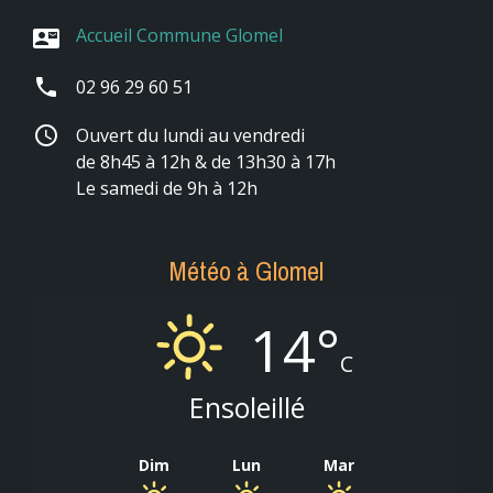
Accueil Commune Glomel
contact_mail
phone
02 96 29 60 51
schedule
Ouvert du lundi au vendredi
de 8h45 à 12h & de 13h30 à 17h
Le samedi de 9h à 12h
Météo à Glomel
14°
C
Ensoleillé
Dim
Lun
Mar