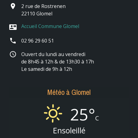
place
2 rue de Rostrenen
22110 Glomel
Accueil Commune Glomel
contact_mail
phone
02 96 29 60 51
schedule
Ouvert du lundi au vendredi
de 8h45 à 12h & de 13h30 à 17h
Le samedi de 9h à 12h
Météo à Glomel
25°
C
Ensoleillé