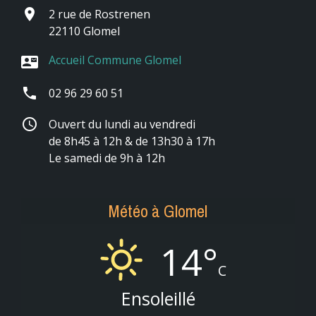
place
2 rue de Rostrenen
22110 Glomel
Accueil Commune Glomel
contact_mail
phone
02 96 29 60 51
schedule
Ouvert du lundi au vendredi
de 8h45 à 12h & de 13h30 à 17h
Le samedi de 9h à 12h
Météo à Glomel
14°
C
Ensoleillé